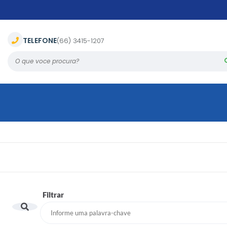
TELEFONE
(66) 3415-1207
O que voce procura?
Filtrar