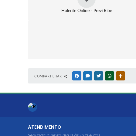
Holerite Online - Previ Ribe
COMPARTILHAR
FACEBOOK
MESSENGER
TWITTER
WHATSAPP
OUTRAS
ATENDIMENTO
Segunda à Sexta 08:00 às 11:00 e das