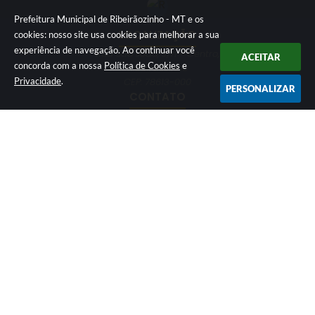
Prefeitura Municipal de Ribeirãozinho - MT e os
LOCALIZAÇÃO
cookies: nosso site usa cookies para melhorar a sua
experiência de navegação. Ao continuar você
Rua São João, s/n - Centro,
ACEITAR
concorda com a nossa
Política de Cookies
e
Ribeirãozinho
CEP: 78613-000
Privacidade
.
PERSONALIZAR
CONTATO
(66) 3415-1207
(66) 99649-1746
ouvidoria@ribeiraozinho.mt.gov.br
ATENDIMENTO
Segunda à Sexta 08:00 às 11:00 e das
13:00 às 17:00 horário de Brasília
Versão do Sistema:
3.5.3 - 19/06/2026
Portal atualizado em:
05/08/2026 07:57
Dados Abertos
© Copyright Instar - 2006-2026. Todos os direitos
reservados -
Instar Tecnologia