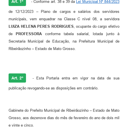
Art. 1º
- Conforme art. 38 e 39 da
Lei Municipal Nº 844/2023
de 12/12/2023 – Plano de cargos e salários dos servidores
municipais, vem enquadrar na Classe C nível 08, a servidora
LUIZA HELENA PERES RODRIGUES
, ocupante do cargo efetivo
de
PROFESSORA
conforme tabela salarial, lotada junto à
Secretaria Municipal de Educação, na Prefeitura Municipal de
Ribeirãozinho – Estado de Mato Grosso.
Art. 2º
- Esta Portaria entra em vigor na data de sua
publicação revogando-se as disposições em contrário.
Gabinete do Prefeito Municipal de Ribeirãozinho – Estado de Mato
Grosso, aos dezenove dias do mês de fevereiro do ano de dois mil
e vinte e cinco.