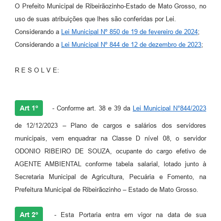
O Prefeito Municipal de Ribeirãozinho-Estado de Mato Grosso, no
uso de suas atribuições que lhes são conferidas por Lei.
Considerando a
Lei Municipal Nº 850 de 19 de fevereiro de 2024
;
Considerando a
Lei Municipal Nº 844 de 12 de dezembro de 2023
;
R E S O L V E:
Art 1º
- Conforme art. 38 e 39 da
Lei Municipal N°844/2023
de 12/12/2023 – Plano de cargos e salários dos servidores
municipais, vem enquadrar na Classe D nível 08, o servidor
ODONIO RIBEIRO DE SOUZA, ocupante do cargo efetivo de
AGENTE AMBIENTAL conforme tabela salarial, lotado junto à
Secretaria Municipal de Agricultura, Pecuária e Fomento, na
Prefeitura Municipal de Ribeirãozinho – Estado de Mato Grosso.
Art 2º
- Esta Portaria entra em vigor na data de sua