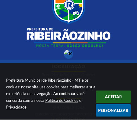
LOCALIZAÇÃO
Rua São João, s/n - Centro,
Prefeitura Municipal de Ribeirãozinho - MT e os
Ribeirãozinho
CEP: 78613-000
cookies: nosso site usa cookies para melhorar a sua
CONTATO
experiência de navegação. Ao continuar você
ACEITAR
concorda com a nossa
Política de Cookies
e
(66) 3415-1207
Privacidade
.
(66) 99649-1746
PERSONALIZAR
ouvidoria@ribeiraozinho.mt.gov.br
ATENDIMENTO
Segunda à Sexta 08:00 às 11:00 e das
13:00 às 17:00 horário de Brasília