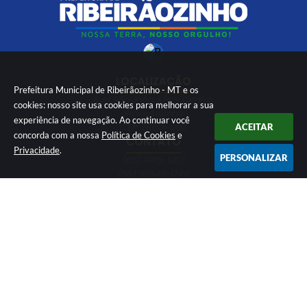
LOCALIZAÇÃO
Prefeitura Municipal de Ribeirãozinho - MT e os
Rua São João, s/n - Centro,
cookies: nosso site usa cookies para melhorar a sua
Ribeirãozinho
experiência de navegação. Ao continuar você
CEP: 78613-000
ACEITAR
concorda com a nossa
Política de Cookies
e
CONTATO
Privacidade
.
PERSONALIZAR
(66) 3415-1207
(66) 99649-1746
ouvidoria@ribeiraozinho.mt.gov.br
ATENDIMENTO
Segunda à Sexta 08:00 às 11:00 e das
13:00 às 17:00 horário de Brasília
Versão do Sistema:
3.5.3 - 19/06/2026
Portal atualizado em:
05/08/2026 07:57
Dados Abertos