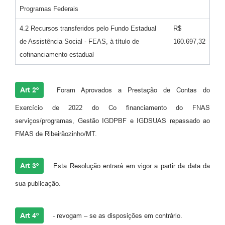
Programas Federais
4.2 Recursos transferidos pelo Fundo Estadual
R$
de Assistência Social - FEAS, à título de
160.697,32
cofinanciamento estadual
Art 2º
Foram Aprovados a Prestação de Contas do
Exercício de 2022 do Co financiamento do FNAS
serviços/programas, Gestão IGDPBF e IGDSUAS repassado ao
FMAS de Ribeirãozinho/MT.
Art 3º
Esta Resolução entrará em vigor a partir da data da
sua publicação.
Art 4º
- revogam – se as disposições em contrário.