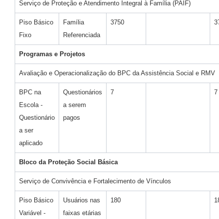
Serviço de Proteção e Atendimento Integral à Família (PAIF)
Piso Básico
Família
3750
3
Fixo
Referenciada
Programas e Projetos
Avaliação e Operacionalização do BPC da Assistência Social e RMV
BPC na
Questionários
7
7
Escola -
a serem
Questionário
pagos
a ser
aplicado
Bloco da Proteção Social Básica
Serviço de Convivência e Fortalecimento de Vínculos
Piso Básico
Usuários nas
180
1
Variável -
faixas etárias