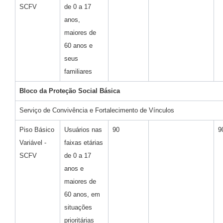
SCFV
de 0 a 17
anos,
maiores de
60 anos e
seus
familiares
Bloco da Proteção Social Básica
Serviço de Convivência e Fortalecimento de Vínculos
Piso Básico
Usuários nas
90
9
Variável -
faixas etárias
SCFV
de 0 a 17
anos e
maiores de
60 anos, em
situações
prioritárias