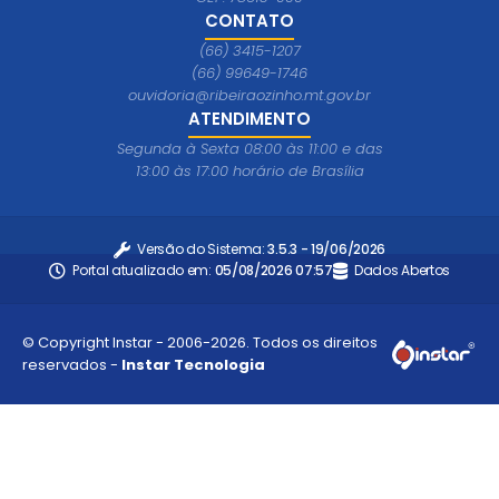
CONTATO
(66) 3415-1207
(66) 99649-1746
ouvidoria@ribeiraozinho.mt.gov.br
ATENDIMENTO
Segunda à Sexta 08:00 às 11:00 e das
13:00 às 17:00 horário de Brasília
Versão do Sistema:
3.5.3 - 19/06/2026
Portal atualizado em:
05/08/2026 07:57
Dados Abertos
© Copyright Instar - 2006-2026. Todos os direitos
reservados -
Instar Tecnologia