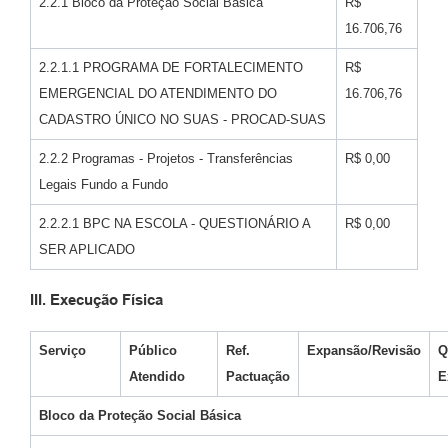
2.2.1 Bloco da Proteção Social Básica
R$
16.706,76
2.2.1.1 PROGRAMA DE FORTALECIMENTO
R$
EMERGENCIAL DO ATENDIMENTO DO
16.706,76
CADASTRO ÚNICO NO SUAS - PROCAD-SUAS
2.2.2 Programas - Projetos - Transferências
R$ 0,00
Legais Fundo a Fundo
2.2.2.1 BPC NA ESCOLA - QUESTIONÁRIO A
R$ 0,00
SER APLICADO
III. Execução Física
Serviço
Público
Ref.
Expansão/Revisão
Q
Atendido
Pactuação
E
Bloco da Proteção Social Básica